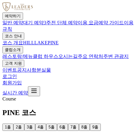
예약하기
일반 예약
대기 예약
3주전 단체 예약
이용 요금
예약 가이드
이용
규칙
코스 안내
코스 개요
HILL
LAKE
PINE
클럽소개
레스토랑/메뉴
클럽 하우스
오시는길
주요 연락처
주변 관광지
고객 지원
이벤트
공지사항
분실물
로그인
회원가입
실시간 예약
Course
PINE 코스
1
홀
2
홀
3
홀
4
홀
5
홀
6
홀
7
홀
8
홀
9
홀