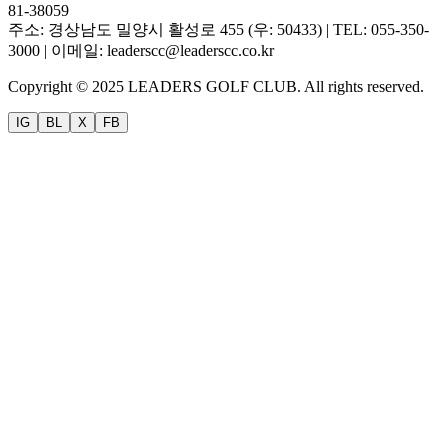
81-38059
주소: 경상남도 밀양시 활성로 455 (우: 50433) | TEL: 055-350-
3000 | 이메일: leaderscc@leaderscc.co.kr
Copyright © 2025 LEADERS GOLF CLUB. All rights reserved.
IG
BL
X
FB